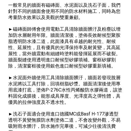
一般常見的牆面有磁磚面、水泥面以及洗石子面，我們
針對不同的牆面會使用不同的防水材料施工，同時為您
考量防水效果以及美觀的雙重兼顧。
►磁磚面師傅會使用電動工具清除牆面髒汙及粉塵以增
加防水層耐用年限。牆面清潔後，塗佈長效耐候型聚胺
脂透明防水漆二道，此面漆具有卓越的耐光性、耐候
性、延展性，且有優異的光澤保持率及耐黃變，其高延
展性，當外牆震動有細縫時塗料能發揮延展而不破裂。
牆面裂縫使用透明進口耐候型矽膠填補。窗框矽膠割
除，清潔窗框後使用銀色進口耐候型矽膠重新填補。
►水泥面外牆使用工具清除牆面髒汙，牆面若發現脫層
水泥將以工具打除，回填樹脂砂漿。牆面清潔後使用專
用底漆打底，塗佈P-276C水性丙烯酸防水膠兩道，該塗
料固化成膜後，能形成具厚度、光澤度高之彈性體，具
優異的拉伸強度及不透水性。
►洗石子面適合使用進口德國MC或Basf H-177滲透型
透明不黃變無膜防水劑塗佈二道，不會改變外觀，不易
吸附雨水髒汙，防水施作完畢後，可減少往後清洗費