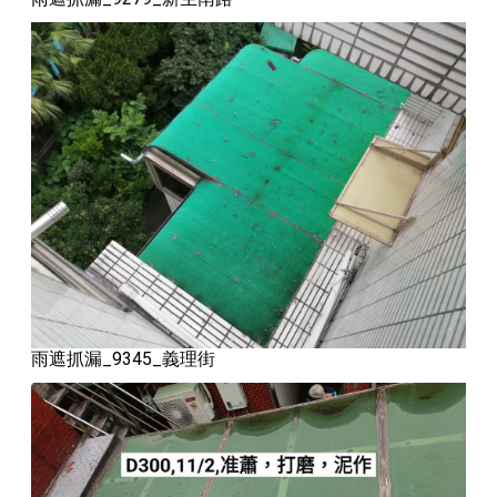
雨遮抓漏_9345_義理街