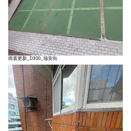
雨遮更新_D300_瑞安街