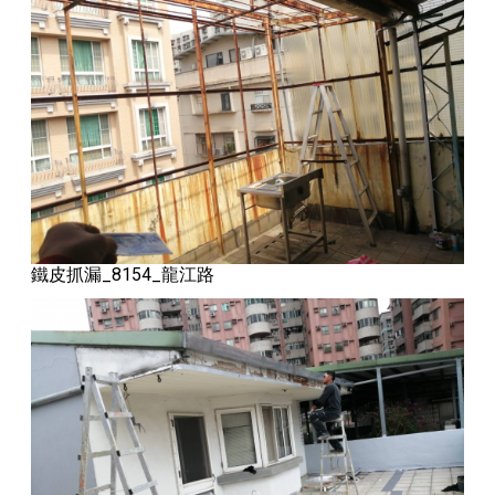
鐵皮抓漏_8154_龍江路