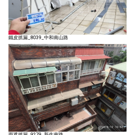
鐵皮抓漏_8039_中和南山路
雨遮抓漏_9279_新生南路