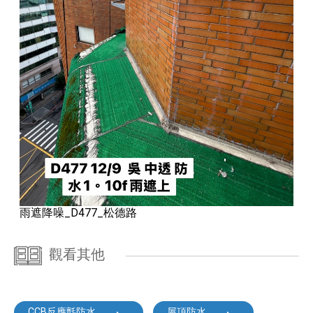
雨遮降噪_D477_松德路
觀看其他
CCB反應氈防水
屋頂防水