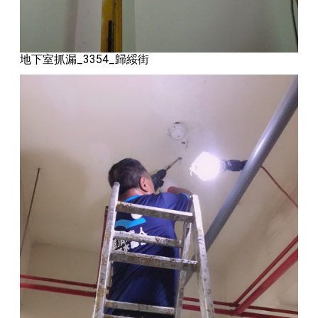
地下室抓漏_3354_歸綏街