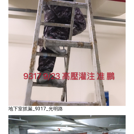
地下室抓漏_9317_光明路